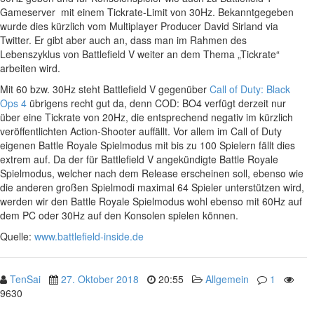
Gameserver mit einem Tickrate-Limit von 30Hz. Bekanntgegeben
wurde dies kürzlich vom Multiplayer Producer David Sirland via
Twitter. Er gibt aber auch an, dass man im Rahmen des
Lebenszyklus von Battlefield V weiter an dem Thema „Tickrate“
arbeiten wird.
Mit 60 bzw. 30Hz steht Battlefield V gegenüber
Call of Duty: Black
Ops 4
übrigens recht gut da, denn COD: BO4 verfügt derzeit nur
über eine Tickrate von 20Hz, die entsprechend negativ im kürzlich
veröffentlichten Action-Shooter auffällt. Vor allem im Call of Duty
eigenen Battle Royale Spielmodus mit bis zu 100 Spielern fällt dies
extrem auf. Da der für Battlefield V angekündigte Battle Royale
Spielmodus, welcher nach dem Release erscheinen soll, ebenso wie
die anderen großen Spielmodi maximal 64 Spieler unterstützen wird,
werden wir den Battle Royale Spielmodus wohl ebenso mit 60Hz auf
dem PC oder 30Hz auf den Konsolen spielen können.
Quelle:
www.battlefield-inside.de
TenSai
27. Oktober 2018
20:55
Allgemein
1
9630