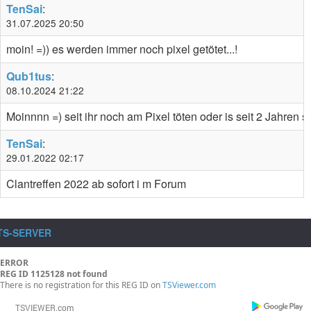
TenSai
:
31.07.2025 20:50
moin! =)) es werden immer noch pixel getötet...!
Qub1tus
:
08.10.2024 21:22
Moinnnn =) seit ihr noch am Pixel töten oder is seit 2 Jahren st
TenSai
:
29.01.2022 02:17
Clantreffen 2022 ab sofort i m Forum
TS-SERVER
ERROR
REG ID 1125128 not found
There is no registration for this REG ID on
TSViewer.com