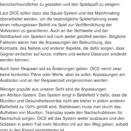
benutzerfreundlicher zu gestalten und den Spielspaß zu steigern.
Laut DICE sollen dazu das Squad-System und das Matchmaking
überarbeitet werden, um die bestmögliche Spielerfahrung sowie
einen reibungslosen Beitritt ins Spiel zur Veröffentlichung der
Vollversion zu garantieren. Auch an der Sichtweite und der
Sichtbarkeit von Spielern soll noch weiter getüftelt werden. Mögliche
Faktoren wären hier die Anpassungen der Beleuchtung, des
Kontrasts, des Nebels und anderer Aspekte, die dafür sorgen, dass
Gegner einfacher auf kurze, mittlere und weitere Distanzen entdeckt
werden können.
Auch beim Respawn soll es Änderungen geben. DICE nennt zwar
keine konkreten Pläne oder Werte, aber es sollen Anpassungen am
Ausbluten und an der Respawnzeit vorgenommen werden.
Weniger populär aus unserer Sicht sind die Anpassungen
am Attrition-System. Das System sorgt in Battlefield V dafür, dass die
Munition und Gesundheitsvorräte nicht wie bisher in jedem anderen
Battlefield zu 100% gefüllt sind. Stattdessen muss man durch das
Aufheben von Munition, Teamplay sowie den Nachschubboxen für
Nachschub sorgen. DICE will das System weiter ausbauen und den
Soldaten in jedem Fall mehr Munition mit auf den Weg geben, sobald
man in den Kampf eingestiegen ist.