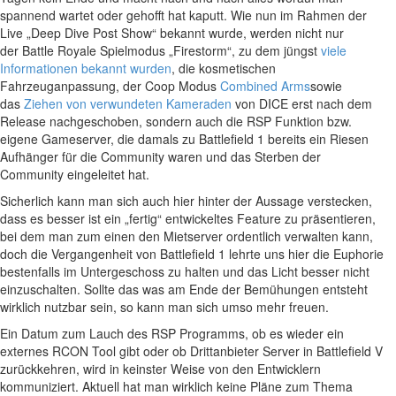
spannend wartet oder gehofft hat kaputt. Wie nun im Rahmen der
Live „Deep Dive Post Show“ bekannt wurde, werden nicht nur
der Battle Royale Spielmodus „Firestorm“, zu dem jüngst
viele
Informationen bekannt wurden
, die kosmetischen
Fahrzeuganpassung, der Coop Modus
Combined Arms
sowie
das
Ziehen von verwundeten Kameraden
von DICE erst nach dem
Release nachgeschoben, sondern auch die RSP Funktion bzw.
eigene Gameserver, die damals zu Battlefield 1 bereits ein Riesen
Aufhänger für die Community waren und das Sterben der
Community eingeleitet hat.
Sicherlich kann man sich auch hier hinter der Aussage verstecken,
dass es besser ist ein „fertig“ entwickeltes Feature zu präsentieren,
bei dem man zum einen den Mietserver ordentlich verwalten kann,
doch die Vergangenheit von Battlefield 1 lehrte uns hier die Euphorie
bestenfalls im Untergeschoss zu halten und das Licht besser nicht
einzuschalten. Sollte das was am Ende der Bemühungen entsteht
wirklich nutzbar sein, so kann man sich umso mehr freuen.
Ein Datum zum Lauch des RSP Programms, ob es wieder ein
externes RCON Tool gibt oder ob Drittanbieter Server in Battlefield V
zurückkehren, wird in keinster Weise von den Entwicklern
kommuniziert. Aktuell hat man wirklich keine Pläne zum Thema