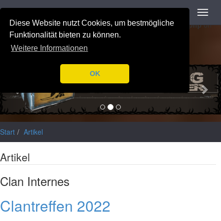
Navigation
Toggl
Notice
: Trying to access array offset on value of type null in
navig
Diese Website nutzt Cookies, um bestmögliche
/var/www/html/application/libraries/Ilch/Database/Mysql.php
on
line
196
Funktionalität bieten zu können.
Weitere Informationen
Previous
Nex
OK
Start
Artikel
Artikel
Clan Internes
Clantreffen 2022