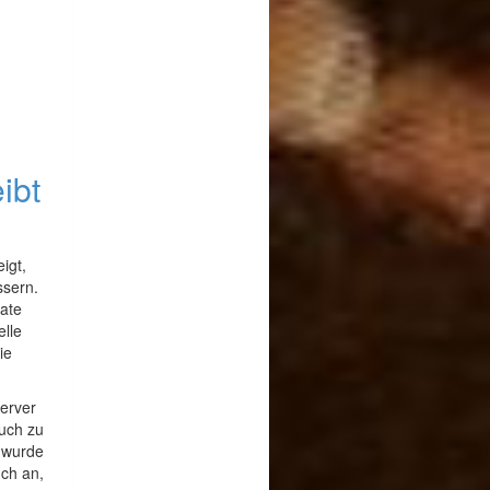
ibt
igt,
ssern.
rate
elle
ie
server
auch zu
 wurde
uch an,