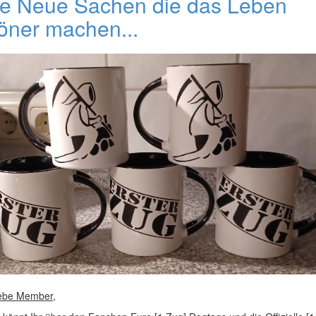
le Neue Sachen die das Leben
öner machen...
iebe Member,