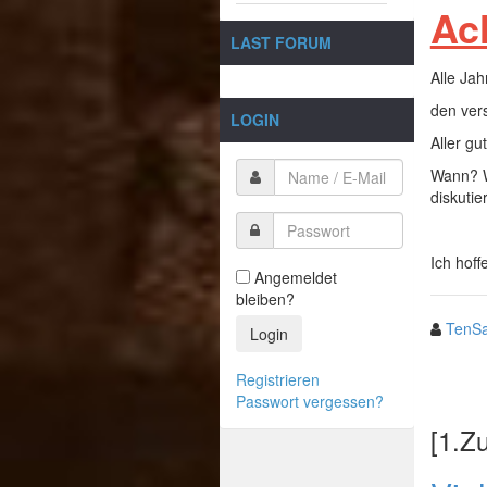
Ac
LAST FORUM
Alle Jah
den vers
LOGIN
Aller gu
Wann? W
diskutie
Ich hoff
Angemeldet
bleiben?
TenSa
Login
Registrieren
Passwort vergessen?
[1.Z