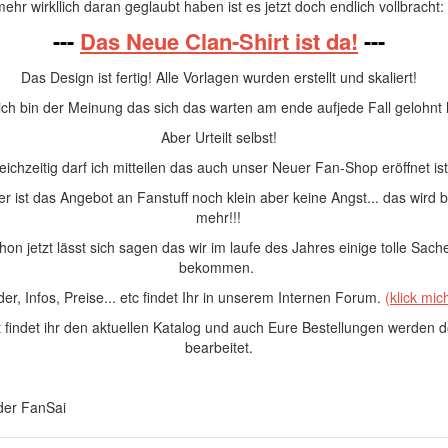
mehr wirkllich daran geglaubt haben ist es jetzt doch endlich vollbracht:
---
Das Neue Clan-Shirt ist da!
---
Das Design ist fertig! Alle Vorlagen wurden erstellt und skaliert!
ich bin der Meinung das sich das warten am ende aufjede Fall gelohnt 
Aber Urteilt selbst!
eichzeitig darf ich mitteilen das auch unser Neuer Fan-Shop eröffnet ist
er ist das Angebot an Fanstuff noch klein aber keine Angst... das wird 
mehr!!!
hon jetzt lässt sich sagen das wir im laufe des Jahres einige tolle Sach
bekommen.
lder, Infos, Preise... etc findet Ihr in unserem Internen Forum.
(klick mic
 findet ihr den aktuellen Katalog und auch Eure Bestellungen werden d
bearbeitet.
 der FanSai