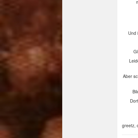
Und 
Gl
Leid
Aber sc
Bi
Dort
greetz,