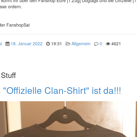
 könnt Ihr über den Fanshop Eure [1.Zug] Dogtags und die Offizielle [1
sse ordern.
 der FanshopSai
i
18. Januar 2022
19:31
Allgemein
0
4621
Stuff
"Offizielle Clan-Shirt" ist da!!!