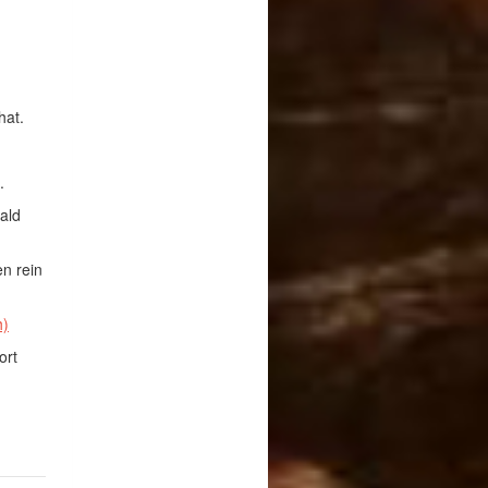
hat.
.
bald
en rein
h)
ort