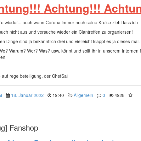
htung!!!
Achtung!!!
Achtun
re wieder... auch wenn Corona immer noch seine Kreise zieht lass ich
uch nicht aus und versuche wieder ein Clantreffen zu organiersen!
ten Dinge sind ja bekanntlich drei und vielleicht klappt es ja dieses mal.
o? Warum? Wer? Was? usw. könnt und sollt Ihr in unserem Internen
ren.
e auf rege beteiligung, der ChefSai
i
18. Januar 2022
19:40
Allgemein
0
4928
ug] Fanshop