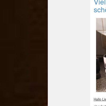
Vie
sch
Hallo L