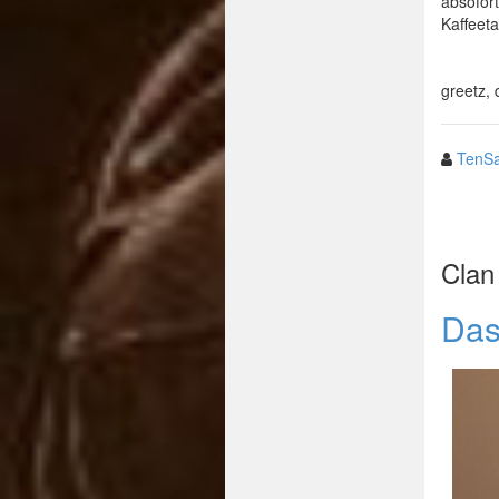
absofort
Kaffeeta
greetz,
TenSa
Clan 
Das 