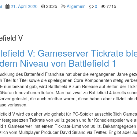
i
21. April 2020
23:25
Allgemein
0
7715
efield V
tlefield V: Gameserver Tickrate ble
 dem Niveau von Battlefield 1
wicklung des Battenfeld Franchise hat über die vergangenen Jahre geze
h Titel für Titel sowie die spieleigenen Core-Komponenten stetig verbe
 nun bekannt gab, wird Battlefield V zum Release auf Seiten der Tick
ößeren Innovationen liefern. Man hat zwar zu Battlefield 4 bereits schn
rver getestet, die auch mietbar waren, diese haben aber offiziell nie d
ase verlassen.
lefield V wird es daher wie gehabt für PC-Spieler ausschließlich Game
r festgesetzten Tickrate von 60Hz geben und für Konsolenspieler wie 
ield 1 Gameserver mit einem Tickrate-Limit von 30Hz. Bekanntgegeben
zlich vom Multiplayer Producer David Sirland via Twitter. Er gibt aber a