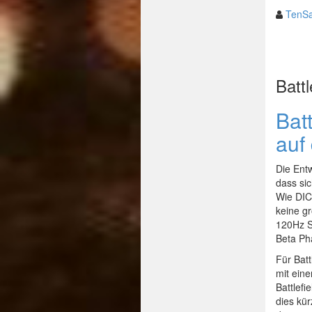
TenSa
Battl
Bat
auf
Die Ent
dass sic
Wie DICE
keine gr
120Hz Se
Beta Ph
Für Batt
mit eine
Battlef
dies kür