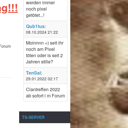
werden immer
g!!!
noch pixel
getötet...!
Qub1tus
:
08.10.2024 21:22
Moinnnn =) seit ihr
 Forum
noch am Pixel
töten oder is seit 2
Jahren stille?
TenSai
:
29.01.2022 02:17
Clantreffen 2022
ab sofort i m Forum
TS-SERVER