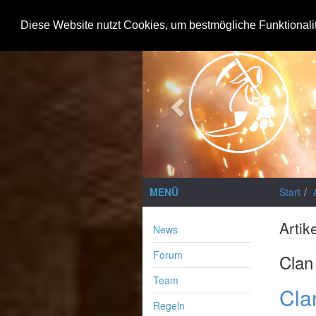
Notice
: Trying to access array offset on value of type null in
/var/www/
Diese Website nutzt Cookies, um bestmögliche Funktionali
Previous
MENÜ
Start
Artik
News
Forum
Clan
Team
Cla
Regeln