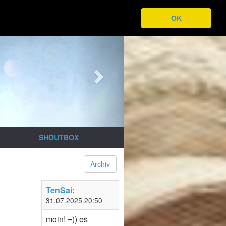
OK
Next
SHOUTBOX
Archiv
TenSai
:
31.07.2025 20:50
moin! =)) es