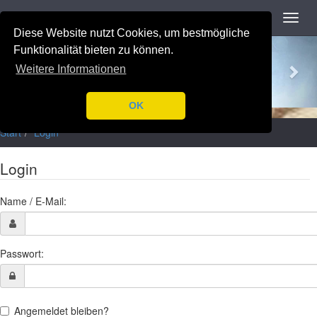
Navigation
Toggl
navig
Diese Website nutzt Cookies, um bestmögliche
Previous
Nex
Funktionalität bieten zu können.
Weitere Informationen
OK
Start
Login
Login
Name / E-Mail:
Passwort:
Angemeldet bleiben?