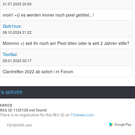
31.07.2025 20:50
moin! =)) es werden immer noch pixel getötet...!
Qub1tus
:
08.10.2024 21:22
Moinnnn =) seit ihr noch am Pixel töten oder is seit 2 Jahren stille?
TenSai
:
29.01.2022 02:17
Clantreffen 2022 ab sofort i m Forum
TS-SERVER
ERROR
REG ID 1125128 not found
There is no registration for this REG ID on
TSViewer.com