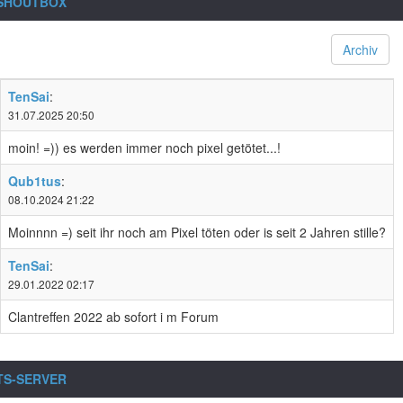
SHOUTBOX
Archiv
TenSai
:
31.07.2025 20:50
moin! =)) es werden immer noch pixel getötet...!
Qub1tus
:
08.10.2024 21:22
Moinnnn =) seit ihr noch am Pixel töten oder is seit 2 Jahren stille?
TenSai
:
29.01.2022 02:17
Clantreffen 2022 ab sofort i m Forum
TS-SERVER