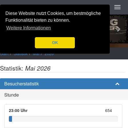
Navigation
Toggl
navig
Diese Website nutzt Cookies, um bestmögliche
Previous
Nex
Funktionalität bieten zu können.
Weitere Informationen
OK
Start
Statistik
Mai
2026
Statistik:
Mai 2026
Besucherstatistik
Stunde
23:00 Uhr
654