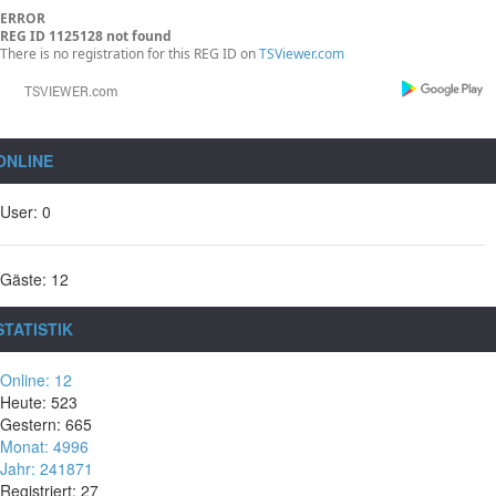
ERROR
REG ID 1125128 not found
There is no registration for this REG ID on
TSViewer.com
ONLINE
User: 0
Gäste: 12
STATISTIK
Online: 12
Heute: 523
Gestern: 665
Monat: 4996
Jahr: 241871
Registriert: 27