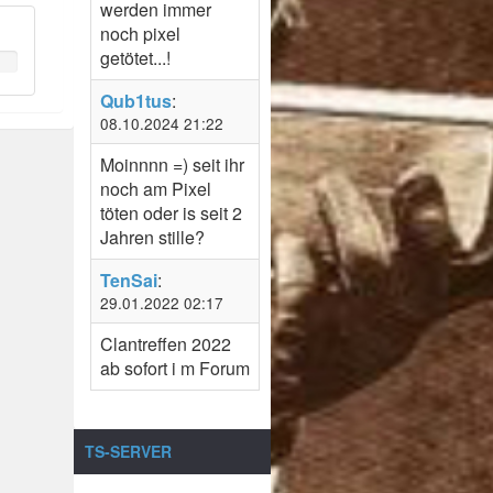
werden immer
noch pixel
getötet...!
Qub1tus
:
08.10.2024 21:22
Moinnnn =) seit ihr
noch am Pixel
töten oder is seit 2
Jahren stille?
TenSai
:
29.01.2022 02:17
Clantreffen 2022
ab sofort i m Forum
TS-SERVER