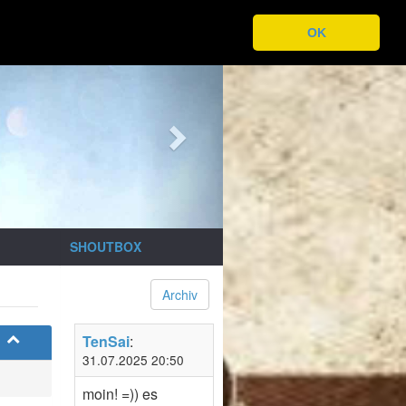
OK
Next
SHOUTBOX
Archiv
TenSai
:
31.07.2025 20:50
moin! =)) es