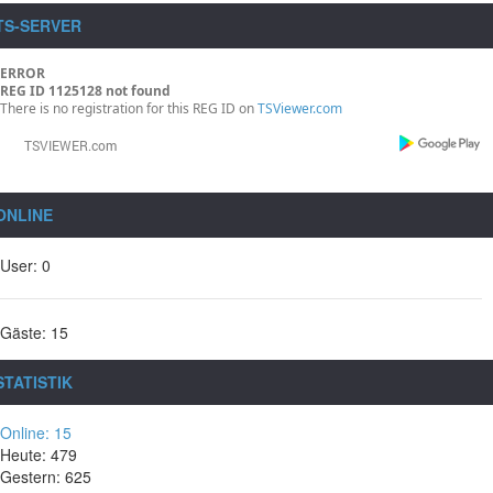
TS-SERVER
ERROR
REG ID 1125128 not found
There is no registration for this REG ID on
TSViewer.com
ONLINE
User: 0
Gäste: 15
STATISTIK
Online: 15
Heute: 479
Gestern: 625