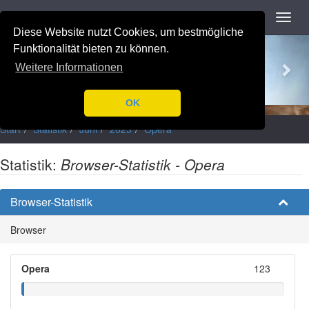
Navigation
Toggl
navig
Diese Website nutzt Cookies, um bestmögliche
Previous
Nex
Funktionalität bieten zu können.
Weitere Informationen
OK
Start
Statistik
Juni
2025
Opera
Statistik:
Browser-Statistik - Opera
Browser-Statistik
Browser
Opera
123