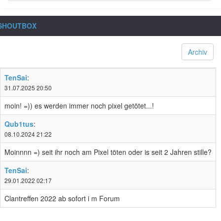
SHOUTBOX
Archiv
TenSai
:
31.07.2025 20:50
moin! =)) es werden immer noch pixel getötet...!
Qub1tus
:
08.10.2024 21:22
Moinnnn =) seit ihr noch am Pixel töten oder is seit 2 Jahren stille?
TenSai
:
29.01.2022 02:17
Clantreffen 2022 ab sofort i m Forum