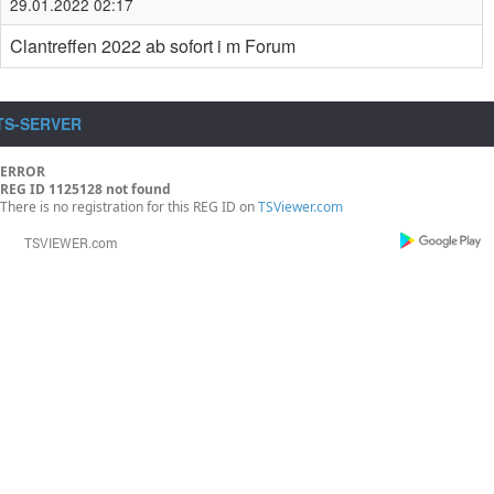
29.01.2022 02:17
Clantreffen 2022 ab sofort i m Forum
TS-SERVER
ERROR
REG ID 1125128 not found
There is no registration for this REG ID on
TSViewer.com