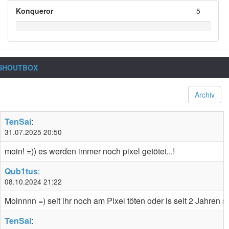
Konqueror
5
SHOUTBOX
Archiv
TenSai
:
31.07.2025 20:50
moin! =)) es werden immer noch pixel getötet...!
Qub1tus
:
08.10.2024 21:22
Moinnnn =) seit ihr noch am Pixel töten oder is seit 2 Jahren st
TenSai
: