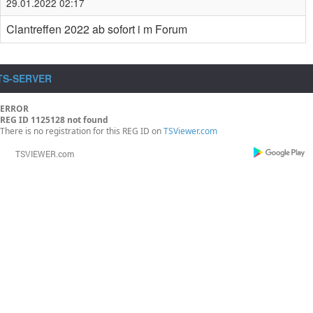
29.01.2022 02:17
Clantreffen 2022 ab sofort i m Forum
TS-SERVER
ERROR
REG ID 1125128 not found
There is no registration for this REG ID on
TSViewer.com