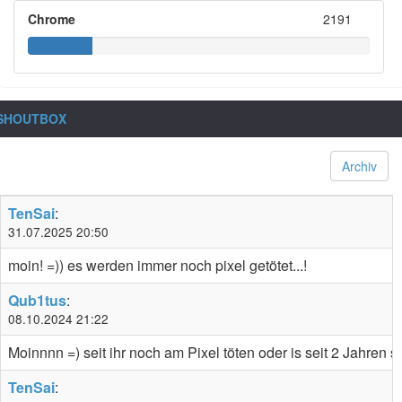
Chrome
2191
SHOUTBOX
Archiv
TenSai
:
31.07.2025 20:50
moin! =)) es werden immer noch pixel getötet...!
Qub1tus
:
08.10.2024 21:22
Moinnnn =) seit ihr noch am Pixel töten oder is seit 2 Jahren st
TenSai
: